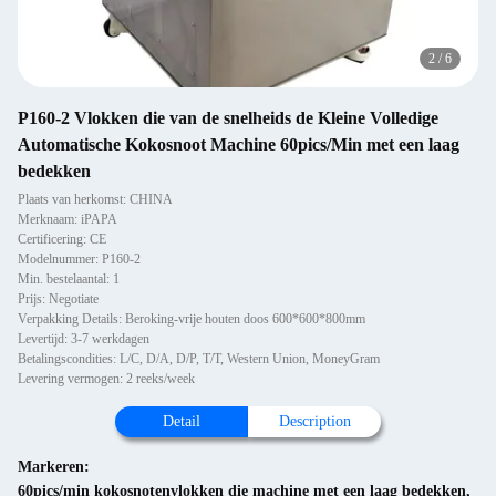
2
/
6
P160-2 Vlokken die van de snelheids de Kleine Volledige
Automatische Kokosnoot Machine 60pics/Min met een laag
bedekken
Plaats van herkomst: CHINA
Merknaam: iPAPA
Certificering: CE
Modelnummer: P160-2
Min. bestelaantal: 1
Prijs: Negotiate
Verpakking Details: Beroking-vrije houten doos 600*600*800mm
Levertijd: 3-7 werkdagen
Betalingscondities: L/C, D/A, D/P, T/T, Western Union, MoneyGram
Levering vermogen: 2 reeks/week
Detail
Description
Markeren:
60pics/min kokosnotenvlokken die machine met een laag bedekken
,