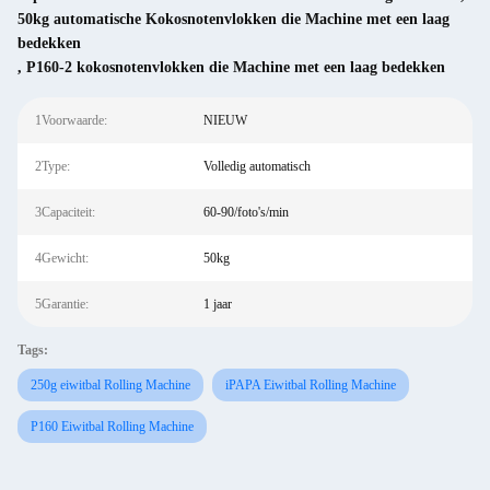
50kg automatische Kokosnotenvlokken die Machine met een laag
bedekken
,
P160-2 kokosnotenvlokken die Machine met een laag bedekken
1Voorwaarde:
NIEUW
2Type:
Volledig automatisch
3Capaciteit:
60-90/foto's/min
4Gewicht:
50kg
5Garantie:
1 jaar
Tags:
250g eiwitbal Rolling Machine
iPAPA Eiwitbal Rolling Machine
P160 Eiwitbal Rolling Machine