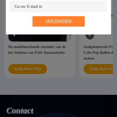
VERZENDEN
De multifunctionele extruder van de
Gediplomeerde P160
het fruitbal van P110 Automatische
Cake Pop Ballen die
maken
Krijg Beste Prijs
Krijg Beste Prijs
Contact