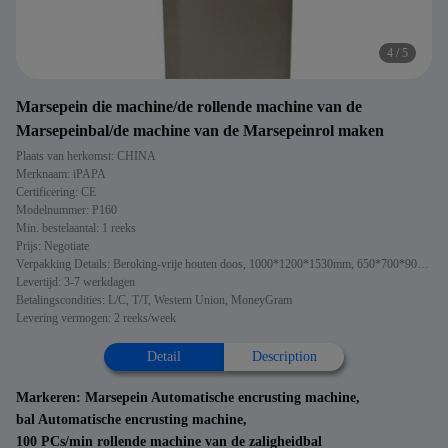
4
/
5
Marsepein die machine/de rollende machine van de
Marsepeinbal/de machine van de Marsepeinrol maken
Plaats van herkomst: CHINA
Merknaam: iPAPA
Certificering: CE
Modelnummer: P160
Min. bestelaantal: 1 reeks
Prijs: Negotiate
Verpakking Details: Beroking-vrije houten doos, 1000*1200*1530mm, 650*700*900mm
Levertijd: 3-7 werkdagen
Betalingscondities: L/C, T/T, Western Union, MoneyGram
Levering vermogen: 2 reeks/week
Detail
Description
Markeren:
Marsepein Automatische encrusting machine
,
bal Automatische encrusting machine
,
100 PCs/min rollende machine van de zaligheidbal