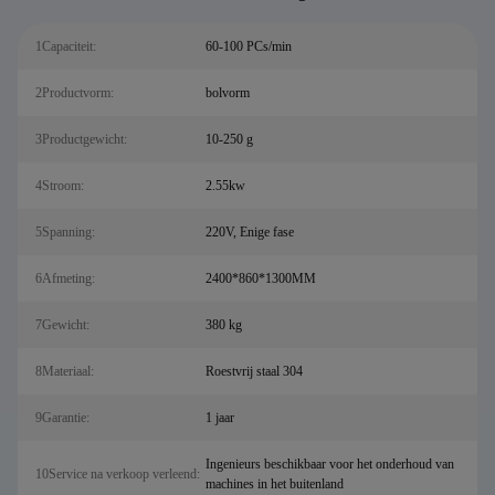
1Capaciteit:
60-100 PCs/min
2Productvorm:
bolvorm
3Productgewicht:
10-250 g
4Stroom:
2.55kw
5Spanning:
220V, Enige fase
6Afmeting:
2400*860*1300MM
7Gewicht:
380 kg
8Materiaal:
Roestvrij staal 304
9Garantie:
1 jaar
Ingenieurs beschikbaar voor het onderhoud van
10Service na verkoop verleend:
machines in het buitenland