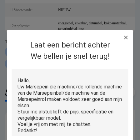
11Voorwaarde:
NIEUW
energiebal, eiwitbar, datumbal, kokosnotenbal,
12Applicatie:
tamarindebal, enz.
Tags:
Laat een bericht achter
250g eiwitbal Rolling Machine
iPAPA Eiwitbal Rolling Machine
We bellen je snel terug!
P160 Eiwitbal Rolling Machine
Similar Products