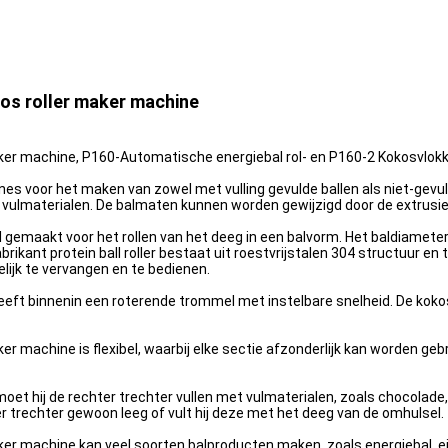
os roller maker machine
ker machine
, P160-Automatische energiebal rol- en P160-2 Kokosvlok
ines
voor het maken van zowel met vulling gevulde ballen als niet-gevulde
r vulmaterialen. De balmaten kunnen worden gewijzigd door de extrus
 gemaakt voor het rollen van het deeg in een balvorm. Het baldiamete
ikant protein ball roller bestaat uit roestvrijstalen 304 structuur en
lijk te vervangen en te bedienen.
ft binnenin een roterende trommel met instelbare snelheid. De koko
ker machine
is flexibel, waarbij elke sectie afzonderlijk kan worden geb
moet hij de rechter trechter vullen met vulmaterialen, zoals chocolade,
er trechter gewoon leeg of vult hij deze met het deeg van de omhulsel.
ker machine
kan veel soorten balproducten maken, zoals energiebal, eiw