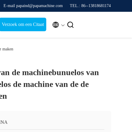
E-mail papaind@papamachine.com
TEL.: 86--13818681174


Verzoek om een Citaat
er maken
van de machinebunuelos van
os de machine van de de
en
INA