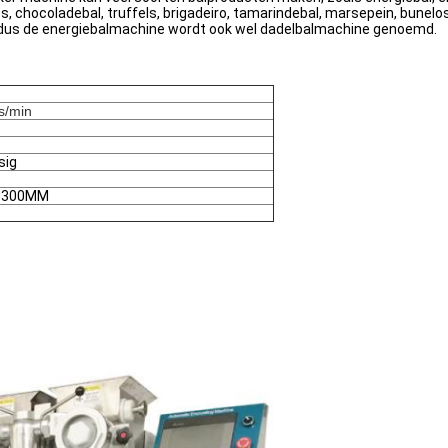
s, chocoladebal, truffels, brigadeiro, tamarindebal, marsepein, bunelo
 dus de energiebalmachine wordt ook wel dadelbalmachine genoemd.
s/min
sig
1300MM