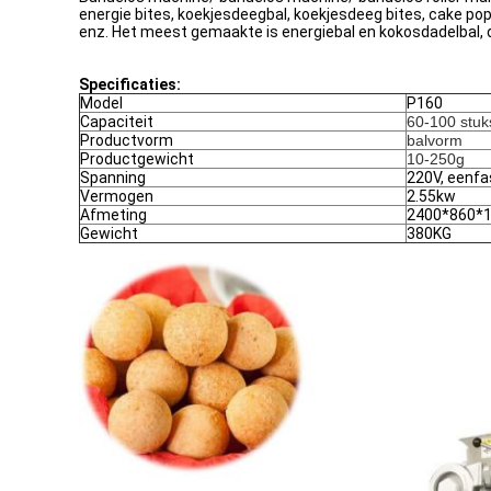
energie bites, koekjesdeegbal, koekjesdeeg bites, cake pop
enz. Het meest gemaakte is energiebal en kokosdadelbal,
Specificaties:
Model
P160
Capaciteit
60-100 stuk
Productvorm
balvorm
Productgewicht
10-250g
Spanning
220V, eenfa
Vermogen
2.55kw
Afmeting
2400*860*
Gewicht
380KG