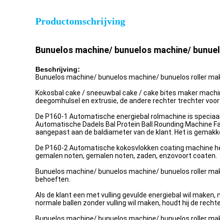
Productomschrijving
Bunuelos machine/ bunuelos machine/ bunuel
Beschrijving:
Bunuelos machine/ bunuelos machine/ bunuelos roller ma
Kokosbal cake / sneeuwbal cake / cake bites maker mach
deegomhulsel en extrusie, de andere rechter trechter voo
De P160-1 Automatische energiebal rolmachine is speciaal
Automatische Dadels Bal Protein Ball Rounding Machine Fabr
aangepast aan de baldiameter van de klant. Het is gemakke
De P160-2 Automatische kokosvlokken coating machine hee
gemalen noten, gemalen noten, zaden, enzovoort coaten.
Bunuelos machine/ bunuelos machine/ bunuelos roller ma
behoeften.
Als de klant een met vulling gevulde energiebal wil maken, 
normale ballen zonder vulling wil maken, houdt hij de recht
Bunuelos machine/ bunuelos machine/ bunuelos roller ma