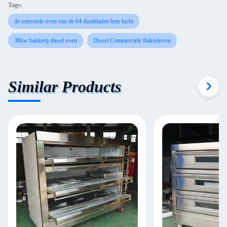
Tags:
de roterende oven van de 64 dienbladen hete lucht
38kw bakkerij diesel oven
Diesel Commerciële Bakseloven
Similar Products