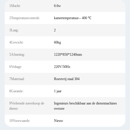
1Macht:
6.6w
2Temperatuurcontrole:
kamertemperatuur-- 400 ℃
3Laag:
2
4Gewicht:
60kg
5Afmeting:
1220*850*1240mm
6Voltage:
220V/50Hz
7Materiaal:
Roestvrij staal 304
8Garantie:
1 jaar
9Verleende naverkoop de
Ingenieurs beschikbaar aan de dienstmachines
dienst:
overzee
10Voorwaarde:
Nieuw