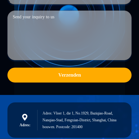
Verzenden
Adres: Vloer 1, die 1, No.1929, Baziqiao-Road,
Nanqiao-Stad, Fengxian-District, Shanghai, China
Adres:
bouwen. Postcode: 201400