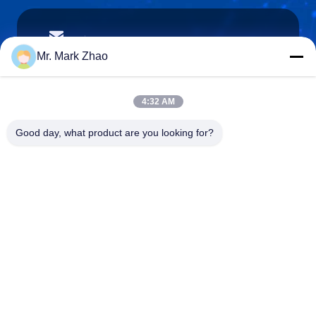
papaind@papamachine.com
E-mail
Mr. Mark Zhao
4:32 AM
0086-13818681174
Good day, what product are you looking for?
Telefoon:
Shanghai Papa Industrial Co.,LTD