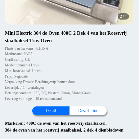
2
/
4
Mini Electric 304 de Oven 400C 2 Dek 4 van het Roestvrij
staalbaksel Tray Oven
Plaats van herkomst: CHINA
Merknaam: iPAPA
Certificering: CE
Modelnummer: 4Trays
Min. bestelaantal: 1 reeks
Prijs: Negotiate
Verpakking Details: Beroking-vrije houten doos
Levertijd: 7-14 werkdagen
Betalingscondities: L/C, T/T, Western Union, MoneyGram
Levering vermogen: 10 reeksen/maand
Detail
Description
Markeren:
400C de oven van het roestvrij staalbaksel
,
304 de oven van het roestvrij staalbaksel
,
2 dek 4 dienbladoven