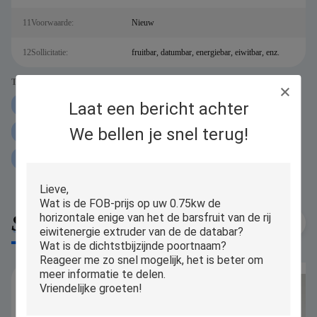
11Voorwaarde:
Nieuw
12Sollicitatie:
fruitbar, datumbar, energiebar, eiwitbar, enz.
Tags:
Laat een bericht achter
P307 de Eiwitmachine van de Barextruder
We bellen je snel terug!
60pcs min Eiwitmachine van de Barextruder
de auto Eiwitmachine van de Barextruder
Similar Products