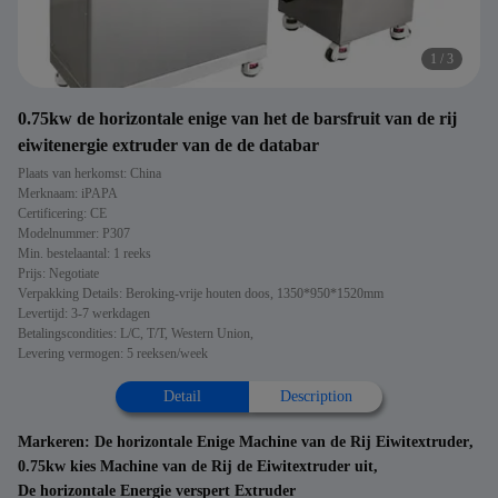
1
/
3
0.75kw de horizontale enige van het de barsfruit van de rij
eiwitenergie extruder van de de databar
Plaats van herkomst: China
Merknaam: iPAPA
Certificering: CE
Modelnummer: P307
Min. bestelaantal: 1 reeks
Prijs: Negotiate
Verpakking Details: Beroking-vrije houten doos, 1350*950*1520mm
Levertijd: 3-7 werkdagen
Betalingscondities: L/C, T/T, Western Union,
Levering vermogen: 5 reeksen/week
Detail
Description
Markeren:
De horizontale Enige Machine van de Rij Eiwitextruder
,
0.75kw kies Machine van de Rij de Eiwitextruder uit
,
De horizontale Energie verspert Extruder