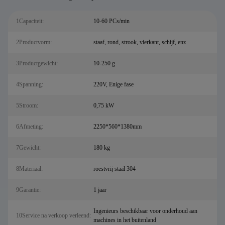
1Capaciteit:
10-60 PCs/min
2Productvorm:
staaf, rond, strook, vierkant, schijf, enz
3Productgewicht:
10-250 g
4Spanning:
220V, Enige fase
5Stroom:
0,75 kW
6Afmeting:
2250*560*1380mm
7Gewicht:
180 kg
8Materiaal:
roestvrij staal 304
9Garantie:
1 jaar
Ingenieurs beschikbaar voor onderhoud aan
10Service na verkoop verleend:
machines in het buitenland