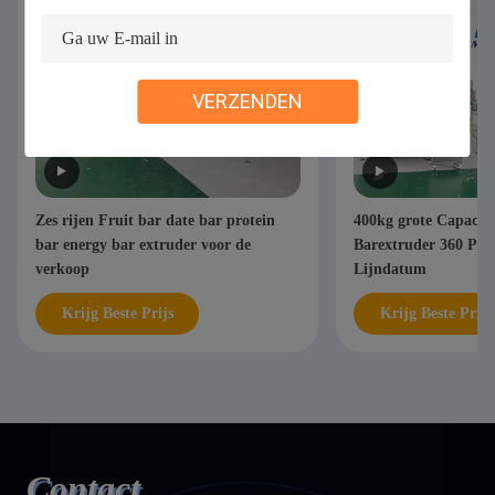
VERZENDEN
Zes rijen Fruit bar date bar protein
400kg grote Capacite
bar energy bar extruder voor de
Barextruder 360 PC
verkoop
Lijndatum
Krijg Beste Prijs
Krijg Beste Prijs
Contact