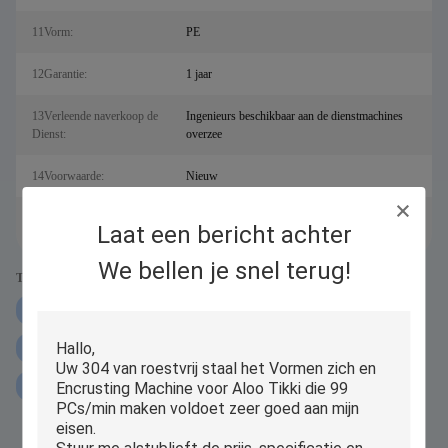
11Vorm:
PE
12Garantie:
1 jaar
13Verleende naverkoop de
Ingenieurs beschikbaar aan de dienstmachines
Dienst:
overzee
14Voorwaarde:
Nieuw
bakkerijvoedsel, bevroren voedsel, smakelijke
15Toepassing:
Laat een bericht achter
banketbakkerij, andere snacks
We bellen je snel terug!
Tags:
Machine van kegel de Automatische Encrusting
ss304 automatische Encrusting-Machine
99pcs min gevuld koekje die machine maken