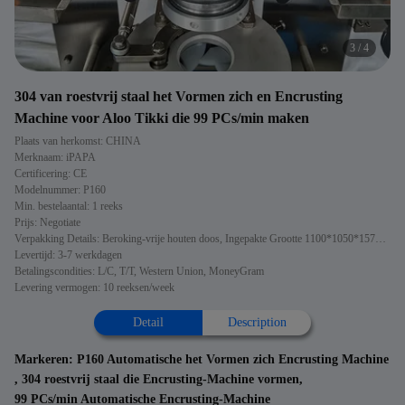
4
/
4
304 van roestvrij staal het Vormen zich en Encrusting
Machine voor Aloo Tikki die 99 PCs/min maken
Plaats van herkomst: CHINA
Merknaam: iPAPA
Certificering: CE
Modelnummer: P160
Min. bestelaantal: 1 reeks
Prijs: Negotiate
Verpakking Details: Beroking-vrije houten doos, Ingepakte Grootte 1100*1050*1570MM
Levertijd: 3-7 werkdagen
Betalingscondities: L/C, T/T, Western Union, MoneyGram
Levering vermogen: 10 reeksen/week
Detail
Description
Markeren:
P160 Automatische het Vormen zich Encrusting Machine
,
304 roestvrij staal die Encrusting-Machine vormen
,
99 PCs/min Automatische Encrusting-Machine