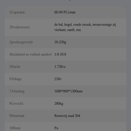
1Capaciteit:
60-99 PCs/min
de bal, kegel, ronde strook, terrasvormige zij
2Productvorm:
vierkant, randt, enz.
3productgewicht:
10-250g
4Insluitend en vullend aandeel:
1:9-10:0
5Macht:
1.75Kw
6Voltage:
220v
7Afmeting:
1680*860*1300mm
8Gewicht:
280kg
9Materiaal:
Roestvrij staal 304
10Riem:
Pu