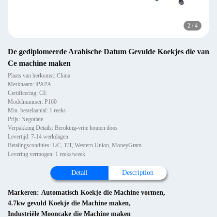
2
/
4
De gediplomeerde Arabische Datum Gevulde Koekjes die van
Ce machine maken
Plaats van herkomst: China
Merknaam: iPAPA
Certificering: CE
Modelnummer: P160
Min. bestelaantal: 1 reeks
Prijs: Negotiate
Verpakking Details: Beroking-vrije houten doos
Levertijd: 7-14 werkdagen
Betalingscondities: L/C, T/T, Western Union, MoneyGram
Levering vermogen: 1 reeks/week
Detail
Description
Markeren:
Automatisch Koekje die Machine vormen
,
4.7kw gevuld Koekje die Machine maken
,
Industriële Mooncake die Machine maken