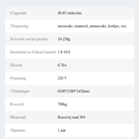
1Capaciteit:
40-85 stuks/min
2Toepassing:
mooncake, maamoul, ananascake, koekjes, enz.
3Gewicht van het product:
10-250g
4Insluitend en Vullend Aandeel:
1:9-10:0
5Kracht:
4.7kw
6Spanning:
220 V
7Afmetingen:
6100*1180*1450mm
8Gewicht:
780kg
9Materiaal:
Roestvrij staal 304
10garantie:
1 jaar