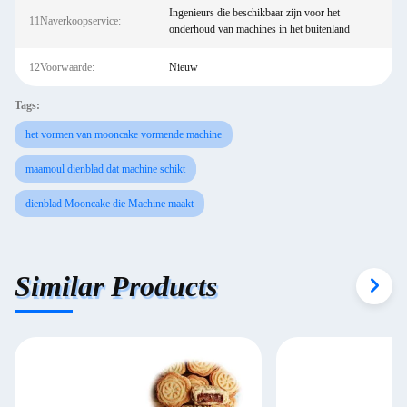
Ingenieurs die beschikbaar zijn voor het
11Naverkoopservice:
onderhoud van machines in het buitenland
12Voorwaarde:
Nieuw
Tags:
het vormen van mooncake vormende machine
maamoul dienblad dat machine schikt
dienblad Mooncake die Machine maakt
Similar Products