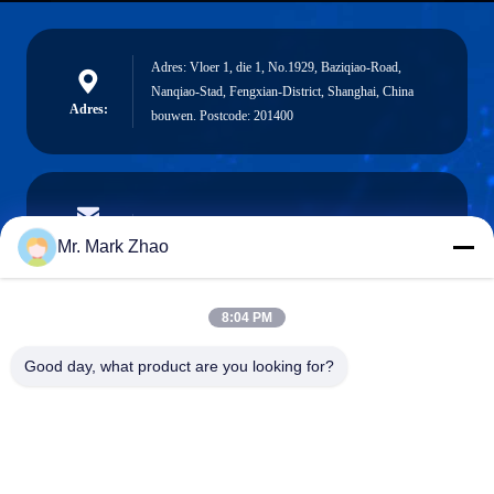
Adres: Vloer 1, die 1, No.1929, Baziqiao-Road,
Nanqiao-Stad, Fengxian-District, Shanghai, China
Adres:
bouwen. Postcode: 201400
papaind@papamachine.com
E-mail
Mr. Mark Zhao
8:04 PM
0086-13818681174
Good day, what product are you looking for?
Telefoon: