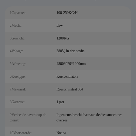
1Capaciteit:
100-250KG/H
2Macht:
5kw
3Gewicht:
1200KG
4Voltage:
380V, In drie stadia
5Afmeting:
4800*920*1200mm
6Koeltype:
Koelventilators
7Materiaal:
Roestvrij staal 304
8Garantie:
1 jaar
9Verleende naverkoop de
Ingenieurs beschikbaar aan de dienstmachines
dienst:
overzee
10Voorwaarde:
Nieuw