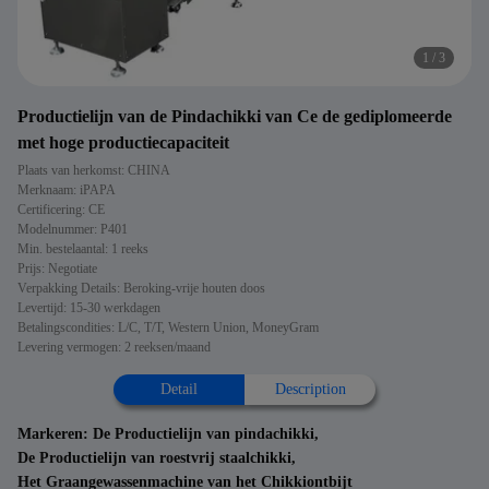
1
/
3
Productielijn van de Pindachikki van Ce de gediplomeerde
met hoge productiecapaciteit
Plaats van herkomst: CHINA
Merknaam: iPAPA
Certificering: CE
Modelnummer: P401
Min. bestelaantal: 1 reeks
Prijs: Negotiate
Verpakking Details: Beroking-vrije houten doos
Levertijd: 15-30 werkdagen
Betalingscondities: L/C, T/T, Western Union, MoneyGram
Levering vermogen: 2 reeksen/maand
Detail
Description
Markeren:
De Productielijn van pindachikki
,
De Productielijn van roestvrij staalchikki
,
Het Graangewassenmachine van het Chikkiontbijt