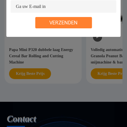
VERZENDEN
Papa Mini P320 dubbele laag Energy
Volledig automatisc
Cereal Bar Rolling and Cutting
Granola Peanut Bar 
Machine
snijmachine & bar S
& transportband
Krijg Beste Prijs
Krijg Beste Prijs
Contact