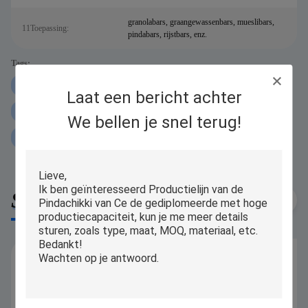
granolabars, graangewassenbars, mueslibars,
11Toepassing:
pindabars, rijstbars, enz.
Tags:
De knapperige machine van de mueslibar
Laat een bericht achter
krispies de gepufte machine van de rijstcake
We bellen je snel terug!
250 kg/u-Graangewassenbar die Machine vormen
Similar Products