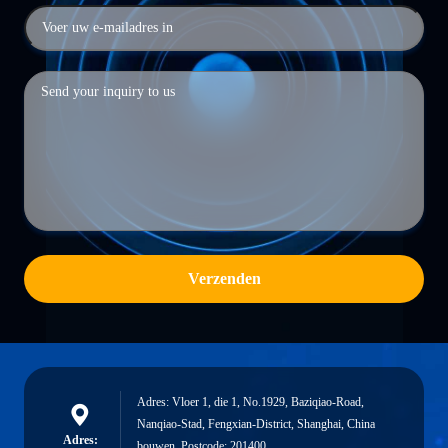
Verzenden
Adres: Vloer 1, die 1, No.1929, Baziqiao-Road,
Nanqiao-Stad, Fengxian-District, Shanghai, China
Adres:
bouwen. Postcode: 201400