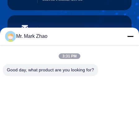
papaind@papamachine.com
E-mail
Mr. Mark Zhao
3:31 PM
0086-13818681174
Good day, what product are you looking for?
Telefoon:
Shanghai Papa Industrial Co.,LTD