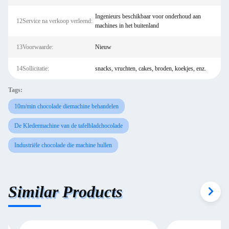
Ingenieurs beschikbaar voor onderhoud aan
12Service na verkoop verleend:
machines in het buitenland
13Voorwaarde:
Nieuw
14Sollicitatie:
snacks, vruchten, cakes, broden, koekjes, enz.
Tags:
Laat een bericht achter
10m/min chocolade diemachine behandelen
We bellen je snel terug!
De Kledermachine van de tafelbladchocolade
Industriële chocolade die machine hullen
Similar Products