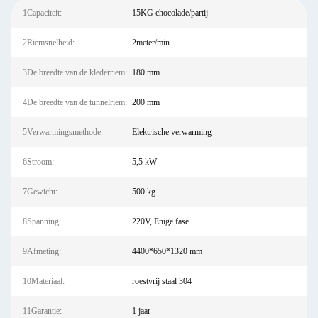
1Capaciteit:
15KG chocolade/partij
2Riemsnelheid:
2meter/min
3De breedte van de klederriem:
180 mm
4De breedte van de tunnelriem:
200 mm
5Verwarmingsmethode:
Elektrische verwarming
6Stroom:
5,5 kW
7Gewicht:
500 kg
8Spanning:
220V, Enige fase
9Afmeting:
4400*650*1320 mm
10Materiaal:
roestvrij staal 304
11Garantie:
1 jaar