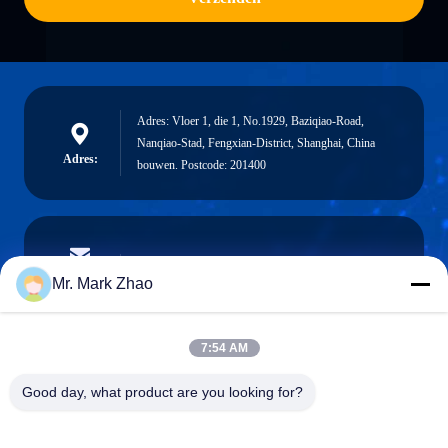
Adres: Vloer 1, die 1, No.1929, Baziqiao-Road,
Nanqiao-Stad, Fengxian-District, Shanghai, China
Adres:
bouwen. Postcode: 201400
papaind@papamachine.com
E-mail
Mr. Mark Zhao
7:54 AM
0086-13818681174
Good day, what product are you looking for?
Telefoon: