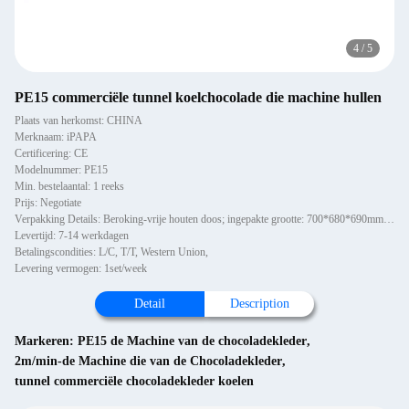
4
/
5
PE15 commerciële tunnel koelchocolade die machine hullen
Plaats van herkomst: CHINA
Merknaam: iPAPA
Certificering: CE
Modelnummer: PE15
Min. bestelaantal: 1 reeks
Prijs: Negotiate
Verpakking Details: Beroking-vrije houten doos; ingepakte grootte: 700*680*690mm, 1100*700*660mm, 3350*860*1180mm
Levertijd: 7-14 werkdagen
Betalingscondities: L/C, T/T, Western Union,
Levering vermogen: 1set/week
Detail
Description
Markeren:
PE15 de Machine van de chocoladekleder
,
2m/min-de Machine die van de Chocoladekleder
,
tunnel commerciële chocoladekleder koelen