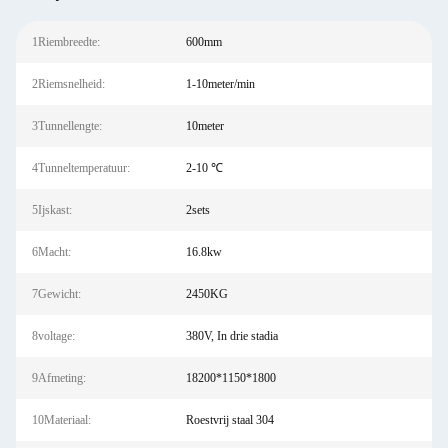
1Riembreedte:
600mm
2Riemsnelheid:
1-10meter/min
3Tunnellengte:
10meter
4Tunneltemperatuur:
2-10 ℃
5Ijskast:
2sets
6Macht:
16.8kw
7Gewicht:
2450KG
8voltage:
380V, In drie stadia
9Afmeting:
18200*1150*1800
10Materiaal:
Roestvrij staal 304