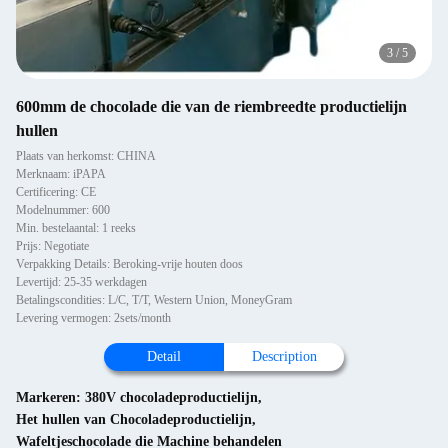
3
/
5
600mm de chocolade die van de riembreedte productielijn
hullen
Plaats van herkomst: CHINA
Merknaam: iPAPA
Certificering: CE
Modelnummer: 600
Min. bestelaantal: 1 reeks
Prijs: Negotiate
Verpakking Details: Beroking-vrije houten doos
Levertijd: 25-35 werkdagen
Betalingscondities: L/C, T/T, Western Union, MoneyGram
Levering vermogen: 2sets/month
Detail
Description
Markeren:
380V chocoladeproductielijn
,
Het hullen van Chocoladeproductielijn
,
Wafeltjeschocolade die Machine behandelen