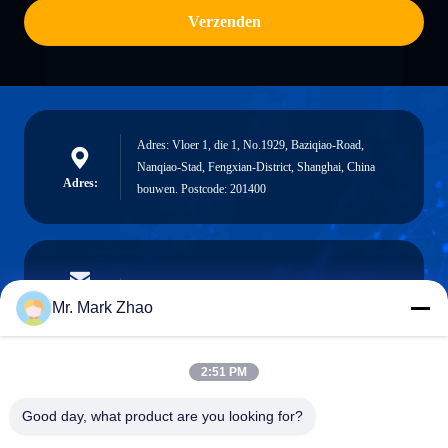
Verzenden
Adres: Vloer 1, die 1, No.1929, Baziqiao-Road,
Nanqiao-Stad, Fengxian-District, Shanghai, China
Adres:
bouwen. Postcode: 201400
papaind@papamachine.com
E-mail
Mr. Mark Zhao
2:51 PM
0086-13818681174
Good day, what product are you looking for?
Telefoon: