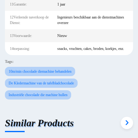
11Garantie:
1 jaar
12Verleende naverkoop de
Ingenieurs beschikbaar aan de dienstmachines
Dienst:
overzee
13Voorwaarde:
Nieuw
14toepassing:
snacks, vruchten, cakes, broden, koekjes, enz.
Tags:
10m/min chocolade diemachine behandelen
De Kledermachine van de tafelbladchocolade
Industriële chocolade die machine hullen
Similar Products