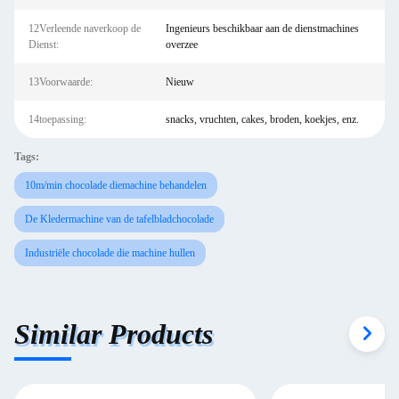
12Verleende naverkoop de
Ingenieurs beschikbaar aan de dienstmachines
Dienst:
overzee
13Voorwaarde:
Nieuw
14toepassing:
snacks, vruchten, cakes, broden, koekjes, enz.
Tags:
10m/min chocolade diemachine behandelen
De Kledermachine van de tafelbladchocolade
Industriële chocolade die machine hullen
Similar Products