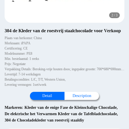
2
/
3
304 de Kleder van de roestvrij staalchocolade voor Verkoop
Plaats van herkomst: China
Merknaam: iPAPA
Certificering: CE
Modelnummer: PE8
Min. bestelaantal: 1 reeks
Prijs: Negotiate
Verpakking Details: Beroking-vrije houten doos; ingepakte grootte: 700*680*690mm, 1100*700*660mm, 3350*860*1180mm
Levertijd: 7-14 werkdagen
Betalingscondities: L/C, T/T, Western Union,
Levering vermogen: 1set/week
Detail
Description
Markeren:
Kleder van de enige Fase de Kleinschalige Chocolade
,
De elektrische het Verwarmen Kleder van de Tafelbladchocolade
,
304 de Chocoladekleder van roestvrij staaldiy