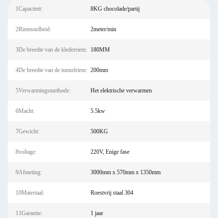
1Capaciteit:
8KG chocolade/partij
2Riemsnelheid:
2meter/min
3De breedte van de klederriem:
180MM
4De breedte van de tunnelriem:
200mm
5Verwarmingsmethode:
Het elektrische verwarmen
6Macht:
5.5kw
7Gewicht:
500KG
8voltage:
220V, Enige fase
9Afmeting:
3000mm x 570mm x 1350mm
10Materiaal:
Roestvrij staal 304
11Garantie:
1 jaar